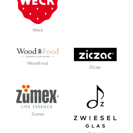
Weck
WoodFood
Ziczac
Zumex