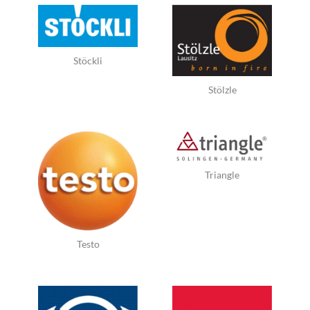
Stöckli
Stölzle
Triangle
Testo