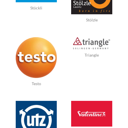
Stöckli
Stölzle
Triangle
Testo