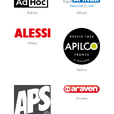
AdHoc
Afinox
Alessi
Apilco
Araven