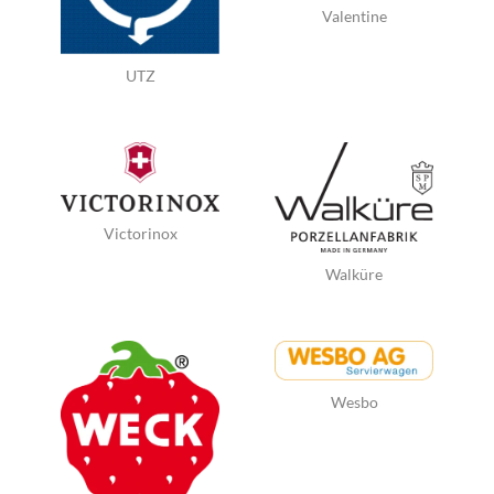
Valentine
UTZ
Victorinox
Walküre
Wesbo