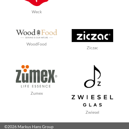
Weck
WoodFood
Ziczac
Zumex
Zwiesel
©2026 Markus Hans Group