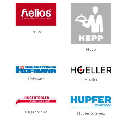
Helios
Hepp
Hofmann
Hoeller
Hugentobler
Hupfer Schweiz