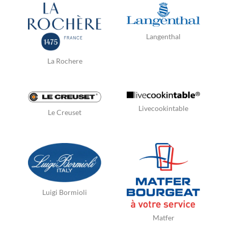
Langenthal
La Rochere
Livecookintable
Le Creuset
Luigi Bormioli
Matfer