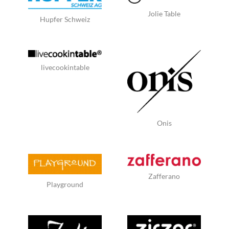
Jolie Table
Hupfer Schweiz
livecookintable
Onis
Zafferano
Playground